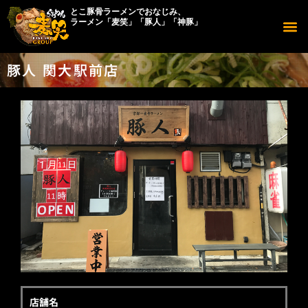
とこ豚骨ラーメンでおなじみ、
ラーメン「麦笑」「豚人」「神豚」
店舗につい
メニューについ
豚人につい
豚人 関大駅前店
店舗名