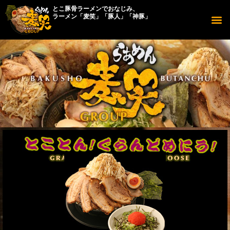
とこ豚骨ラーメンでおなじみ、
ラーメン「麦笑」「豚人」「神豚」
店舗につい
メニューについ
豚人につい